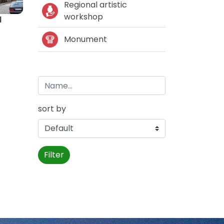
Regional artistic
workshop
l
Monument
sort by
Filter