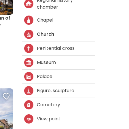
Regional history
chamber
hn of
Chapel
e
Church
Penitential cross
Museum
Palace
Figure, sculpture
Cemetery
View point