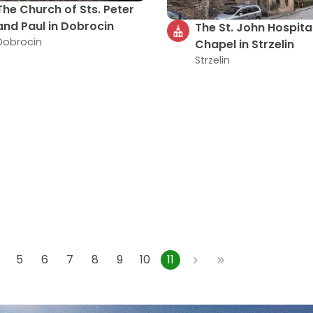
The Church of Sts. Peter
and Paul in Dobrocin
The St. John Hospita
Dobrocin
Chapel in Strzelin
Strzelin
5
6
7
8
9
10
11