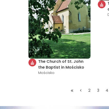
The Church of St. John
the Baptist in Mościsko
Mościsko
2
3
4