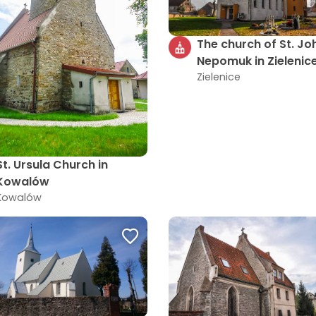
The church of St. Jo
Nepomuk in Zielenic
Zielenice
St. Ursula Church in
Kowalów
Kowalów