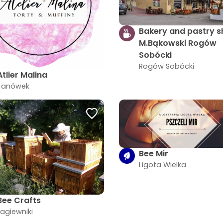
Bakery and pastry 
M.Bąkowski Rogów
Sobócki
Rogów Sobócki
Atlier Malina
Janówek
Bee Mir
Ligota Wielka
Bee Crafts
Łagiewniki