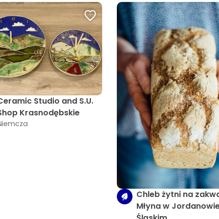
Ceramic Studio and S.U.
Shop Krasnodębskie
Niemcza
Chleb żytni na zakwa
Młyna w Jordanowi
Śląskim