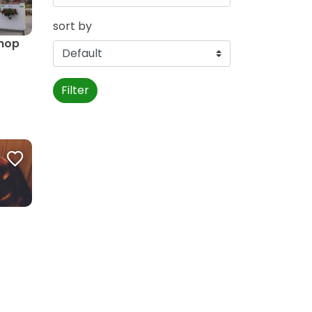
sort by
shop
Filter