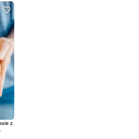
sie z
e