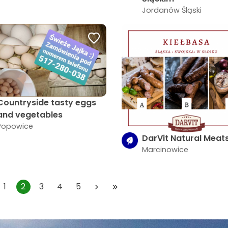
Jordanów Śląski
Countryside tasty eggs
and vegetables
Popowice
DarVit Natural Meat
Marcinowice
1
2
3
4
5