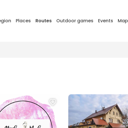
egion
Places
Routes
Outdoor games
Events
Map