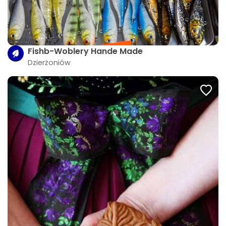
Fishb-Woblery Hande Made
Dzierżoniów