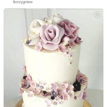
Borzygniew