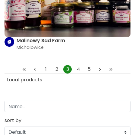
Malinowy Sad Farm
Michałowice
1
2
3
4
5
Local products
sort by