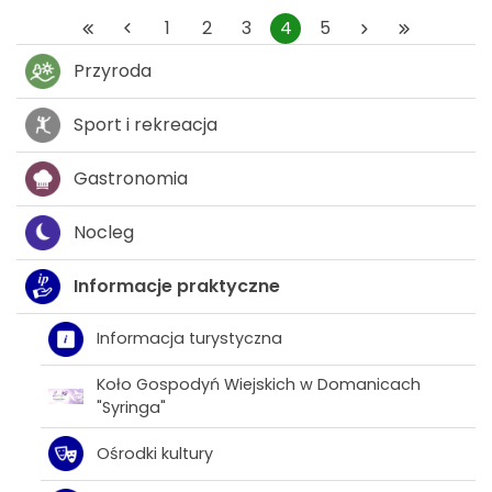
1
2
3
4
5
Przyroda
Sport i rekreacja
Gastronomia
Nocleg
Informacje praktyczne
Informacja turystyczna
Koło Gospodyń Wiejskich w Domanicach
"Syringa"
Ośrodki kultury