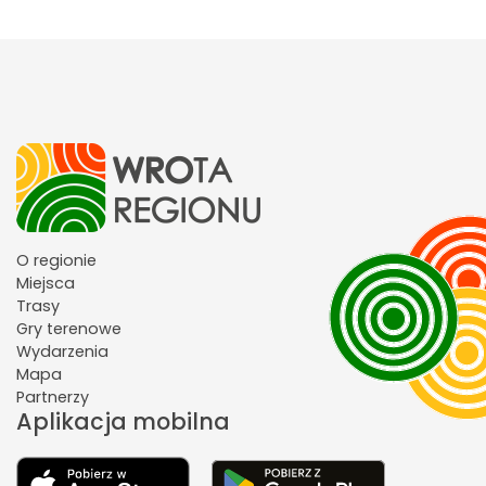
O regionie
Miejsca
Trasy
Gry terenowe
Wydarzenia
Mapa
Partnerzy
Aplikacja mobilna