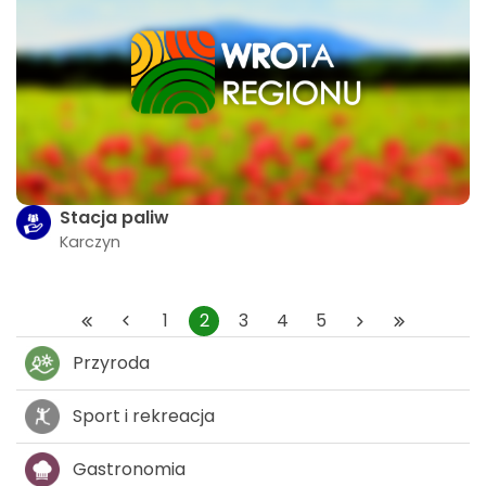
Stacja paliw
Karczyn
1
2
3
4
5
Przyroda
Sport i rekreacja
Gastronomia