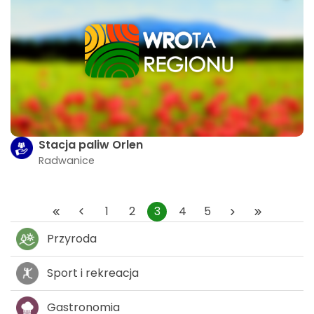
Stacja paliw Orlen
Radwanice
1
2
3
4
5
Przyroda
Sport i rekreacja
Gastronomia