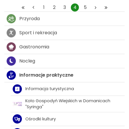
1
2
3
4
5
Przyroda
Sport i rekreacja
Gastronomia
Nocleg
Informacje praktyczne
Informacja turystyczna
Koło Gospodyń Wiejskich w Domanicach
"Syringa"
Ośrodki kultury