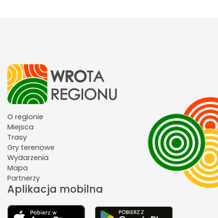
O regionie
Miejsca
Trasy
Gry terenowe
Wydarzenia
Mapa
Partnerzy
Aplikacja mobilna