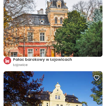
Pałac barokowy w Łojowicach
Łojowice