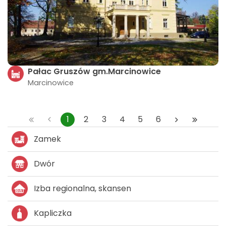
Pałac Gruszów gm.Marcinowice
Marcinowice
1
2
3
4
5
6
Zamek
Dwór
Izba regionalna, skansen
Kapliczka