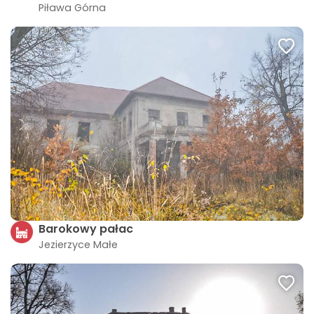
Piława Górna
Barokowy pałac
Jezierzyce Małe