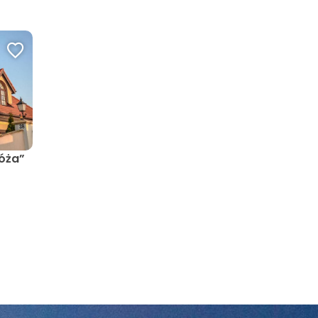
Róża”