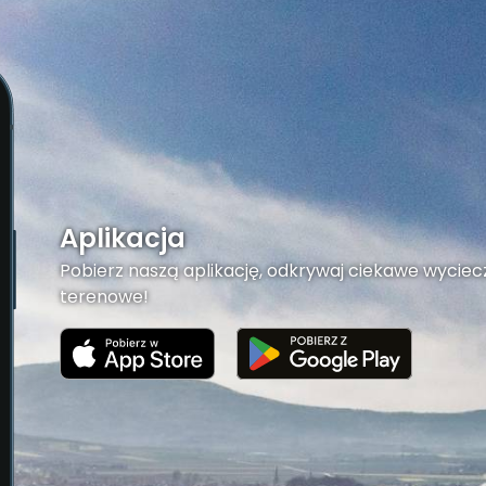
Aplikacja
Pobierz naszą aplikację, odkrywaj ciekawe wyciecz
terenowe!