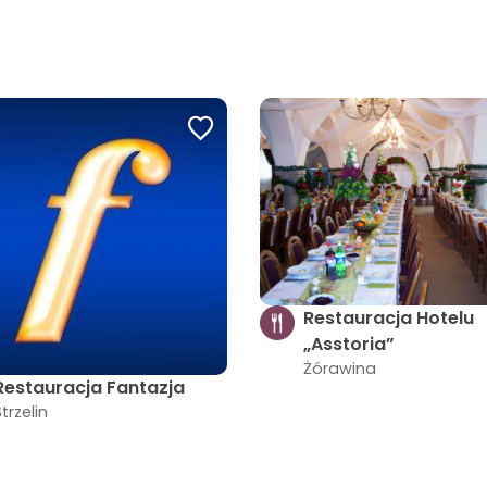
Restauracja Hotelu
„Asstoria”
Żórawina
Restauracja Fantazja
Strzelin