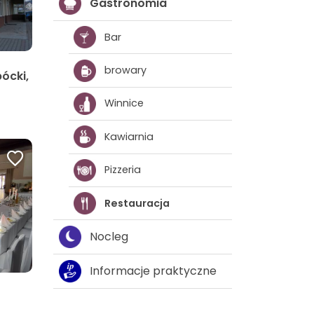
Gastronomia
Bar
browary
ócki,
Winnice
Kawiarnia
Pizzeria
Restauracja
Nocleg
Informacje praktyczne