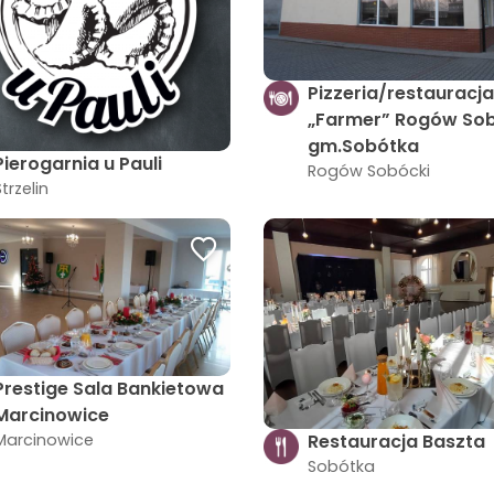
Pizzeria/restauracja
„Farmer” Rogów Sob
gm.Sobótka
Pierogarnia u Pauli
Rogów Sobócki
Strzelin
Prestige Sala Bankietowa
Marcinowice
Restauracja Baszta
Marcinowice
Sobótka