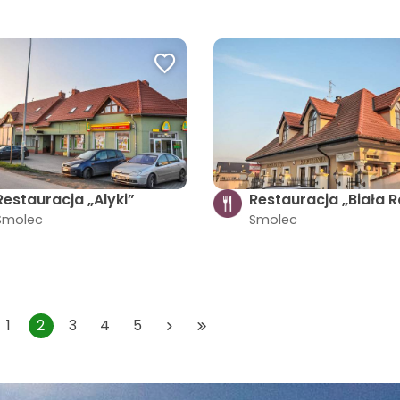
Restauracja „Alyki”
Restauracja „Biała 
Smolec
Smolec
1
2
3
4
5