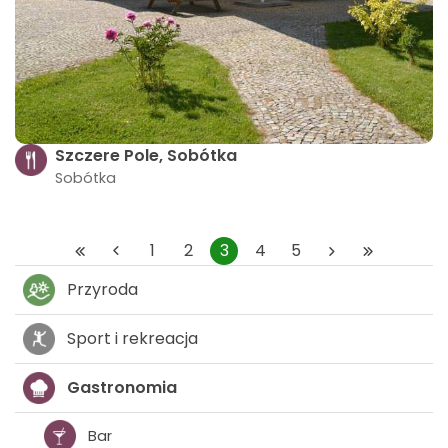
Szczere Pole, Sobótka
Sobótka
1
2
3
4
5
Przyroda
Sport i rekreacja
Gastronomia
Bar