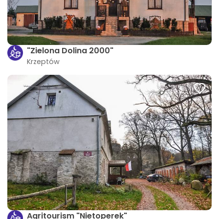
"Zielona Dolina 2000"
Krzeptów
Agritourism "Nietoperek"