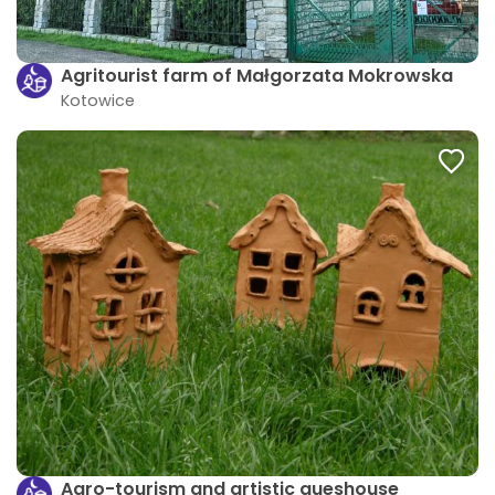
Agritourist farm of Małgorzata Mokrowska
Kotowice
Agro-tourism and artistic gueshouse