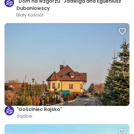
"Dom na wzgórzu" Jadwiga and Egueniusz
Dubaniowscy
Biały Kościół
"Gościniec Rajsko"
Gądów