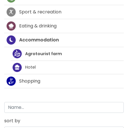
Sport & recreation
Eating & drinking
Accommodation
Agrotourist farm
Hotel
Shopping
sort by