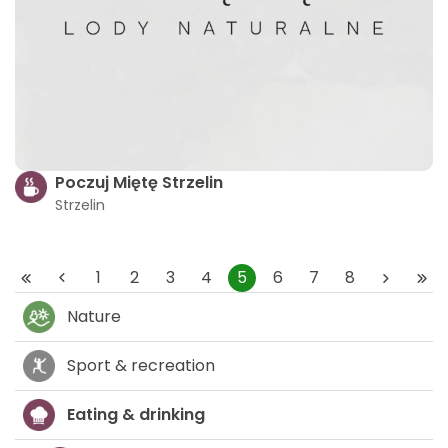
Poczuj Miętę Strzelin
Strzelin
1
2
3
4
5
6
7
8
Nature
Sport & recreation
Eating & drinking