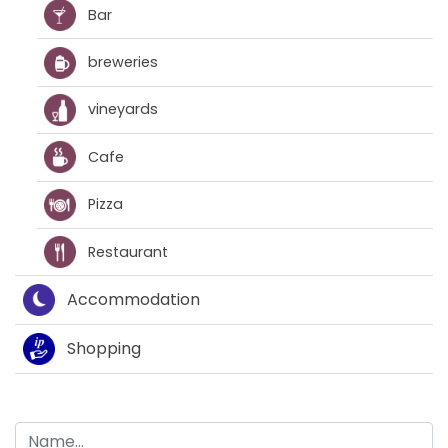
Bar
breweries
vineyards
Cafe
Pizza
Restaurant
Accommodation
Shopping