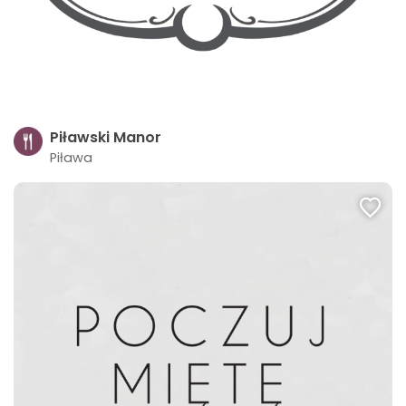
Piławski Manor
Piława