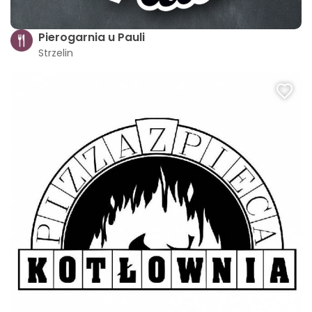
Pierogarnia u Pauli
Strzelin