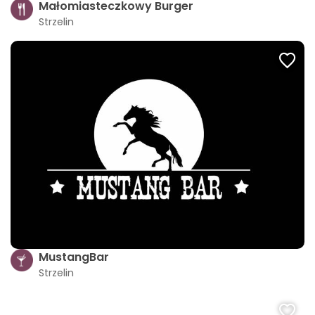
Małomiasteczkowy Burger
Strzelin
MustangBar
Strzelin