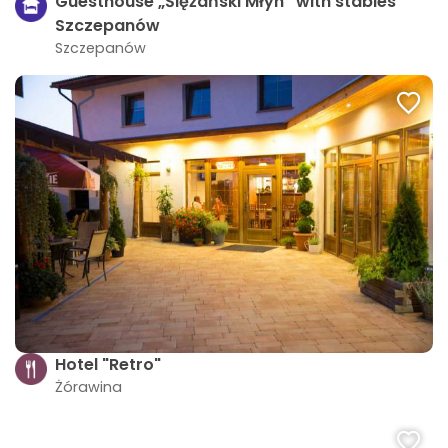
Guesthouse „Ślężański Młyn” with stables
Szczepanów
Szczepanów
Hotel "Retro"
Żórawina