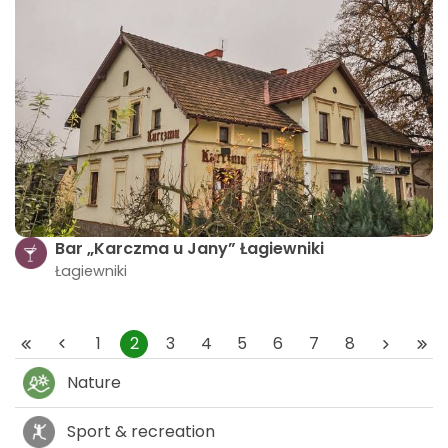
Bar „Karczma u Jany” Łagiewniki
Łagiewniki
1
2
3
4
5
6
7
8
Nature
Sport & recreation