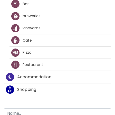
Bar
breweries
vineyards
Cafe
Pizza
Restaurant
Accommodation
Shopping