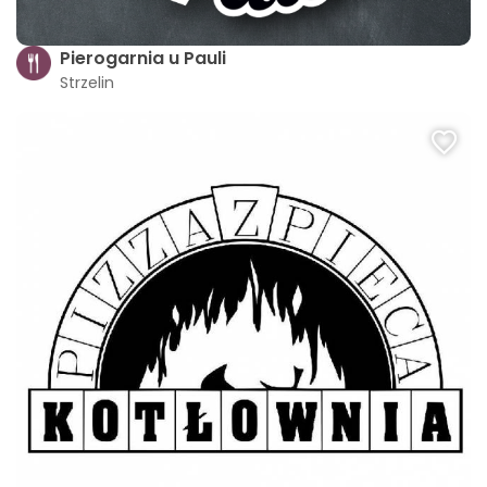
Pierogarnia u Pauli
Strzelin