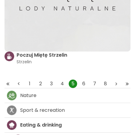
Poczuj Miętę Strzelin
Strzelin
1
2
3
4
5
6
7
8
Nature
Sport & recreation
Eating & drinking