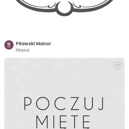
Piławski Manor
Piława