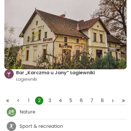
Bar „Karczma u Jany” Łagiewniki
Łagiewniki
1
2
3
4
5
6
7
8
Nature
Sport & recreation