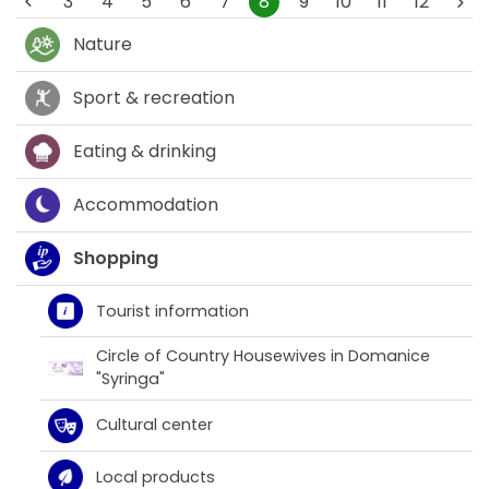
3
4
5
6
7
8
9
10
11
12
Nature
Sport & recreation
Eating & drinking
Accommodation
Shopping
Tourist information
Circle of Country Housewives in Domanice
"Syringa"
Cultural center
Local products