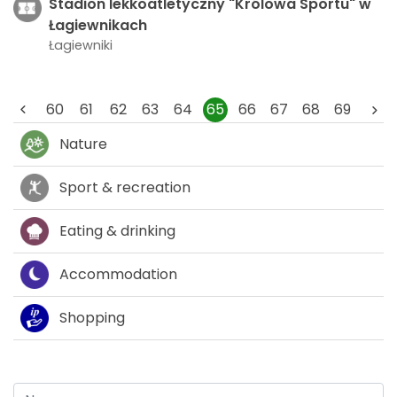
Stadion lekkoatletyczny "Królowa Sportu" w
Łagiewnikach
Łagiewniki
60
61
62
63
64
65
66
67
68
69
Nature
Sport & recreation
Eating & drinking
Accommodation
Shopping