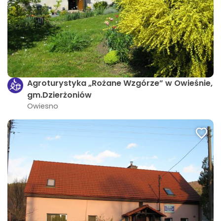
Agroturystyka „Rożane Wzgórze” w Owieśnie,
gm.Dzierżoniów
Owiesno