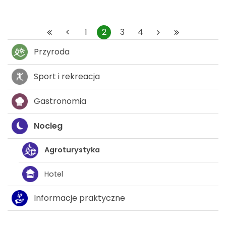
1
2
3
4
Przyroda
Sport i rekreacja
Gastronomia
Nocleg
Agroturystyka
Hotel
Informacje praktyczne