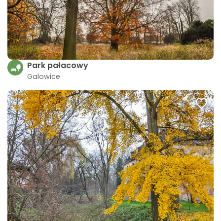
Park pałacowy
Galowice