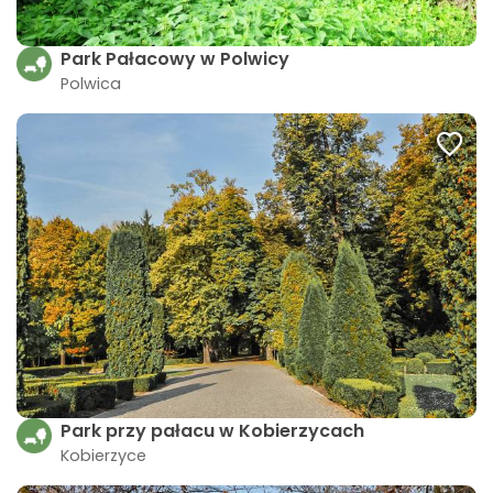
Park Pałacowy w Polwicy
Polwica
Park przy pałacu w Kobierzycach
Kobierzyce