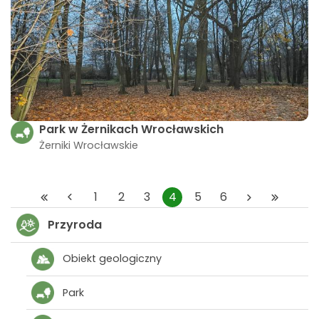
Park w Żernikach Wrocławskich
Żerniki Wrocławskie
1
2
3
4
5
6
Przyroda
Obiekt geologiczny
Park