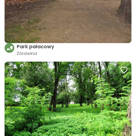
Park pałacowy
Żórawina