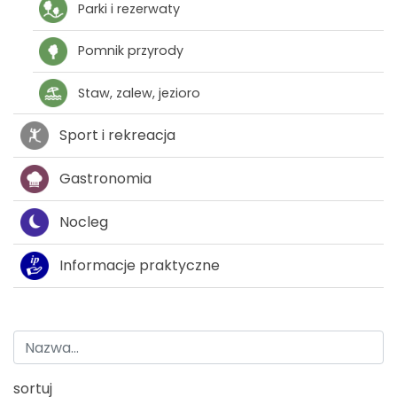
Parki i rezerwaty
Pomnik przyrody
Staw, zalew, jezioro
Sport i rekreacja
Gastronomia
Nocleg
Informacje praktyczne
sortuj