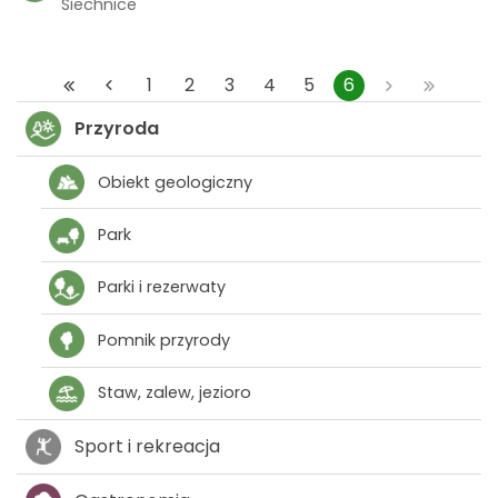
Siechnice
1
2
3
4
5
6
Przyroda
Obiekt geologiczny
Park
Parki i rezerwaty
Pomnik przyrody
Staw, zalew, jezioro
Sport i rekreacja