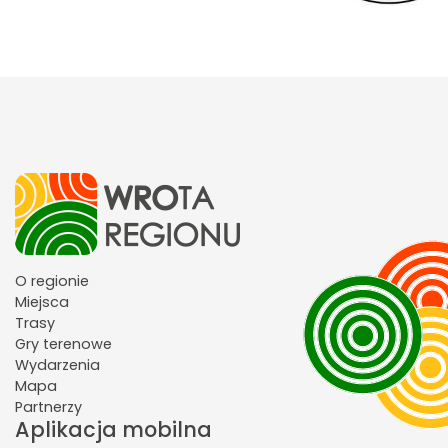
O regionie
Miejsca
Trasy
Gry terenowe
Wydarzenia
Mapa
Partnerzy
Aplikacja mobilna