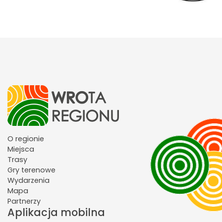
O regionie
Miejsca
Trasy
Gry terenowe
Wydarzenia
Mapa
Partnerzy
Aplikacja mobilna