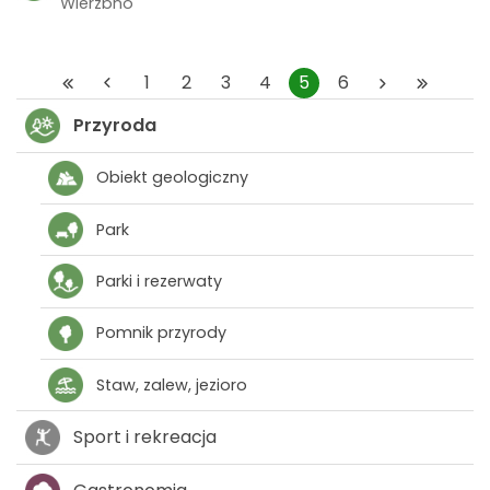
Wierzbno
1
2
3
4
5
6
Przyroda
Obiekt geologiczny
Park
Parki i rezerwaty
Pomnik przyrody
Staw, zalew, jezioro
Sport i rekreacja