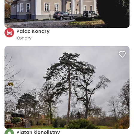
Pałac Konary
Konary
Platan klonolistny