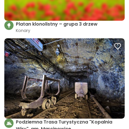
Platan klonolistny – grupa 3 drzew
Konary
Podziemna Trasa Turystyczna "Kopalnia
Wiry", gm. Marcinowice