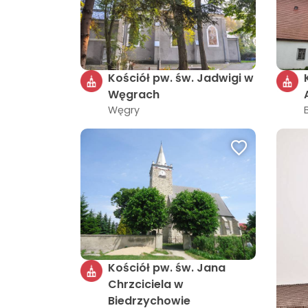
Kościół pw. św. Jadwigi w
Węgrach
Węgry
Kościół pw. św. Jana
Chrzciciela w
Biedrzychowie