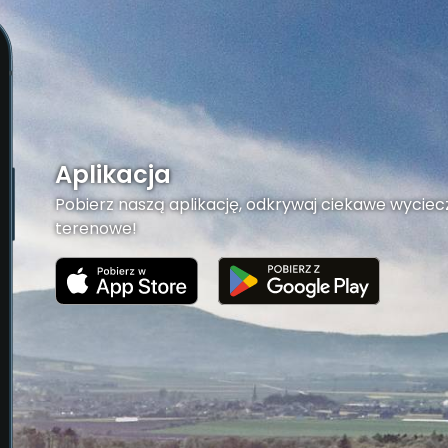
Aplikacja
Pobierz naszą aplikację, odkrywaj ciekawe wyciecz
terenowe!