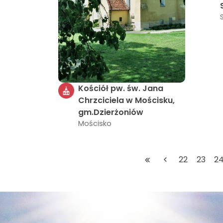
Kościół pw. św. Jana
Chrzciciela w Mościsku,
gm.Dzierżoniów
Mościsko
22
23
2