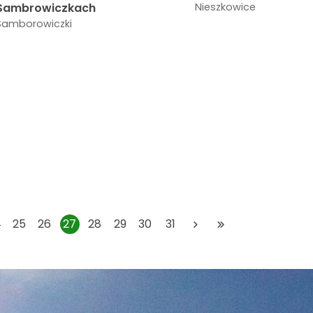
Sambrowiczkach
Nieszkowice
Samborowiczki
4
25
26
27
28
29
30
31