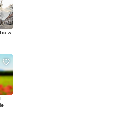
uba w
a
ie