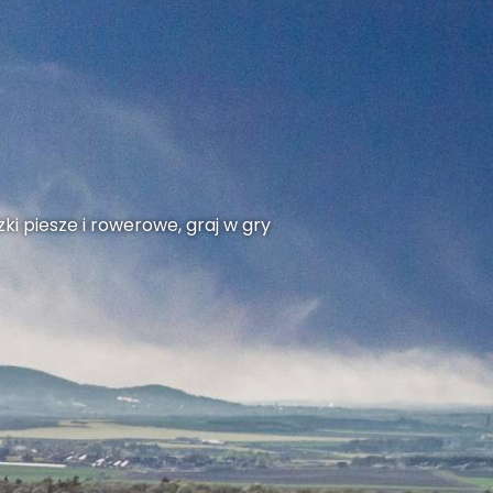
ki piesze i rowerowe, graj w gry