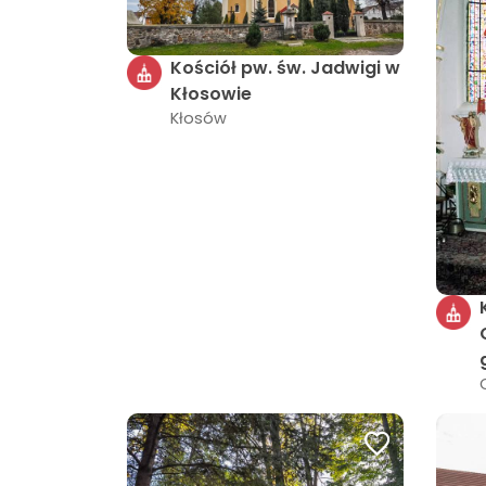
Kościół pw. św. Jadwigi w
Kłosowie
Kłosów