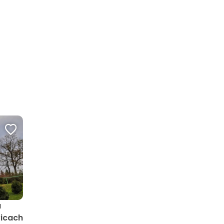
a
icach