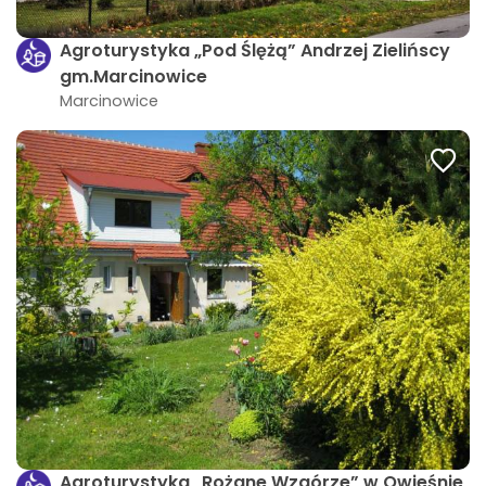
Agroturystyka „Pod Ślężą” Andrzej Zielińscy
gm.Marcinowice
Marcinowice
Agroturystyka „Rożane Wzgórze” w Owieśnie,