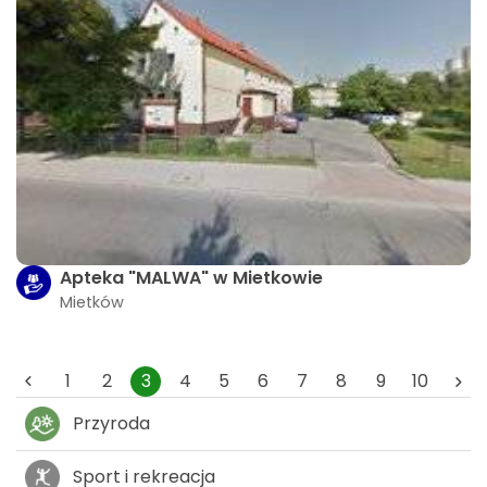
Apteka "MALWA" w Mietkowie
Mietków
1
2
3
4
5
6
7
8
9
10
Przyroda
Sport i rekreacja