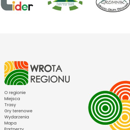
O regionie
Miejsca
Trasy
Gry terenowe
Wydarzenia
Mapa
Partnerzy