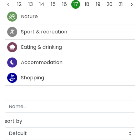
12
13
14
15
16
17
18
19
20
21
Nature
Sport & recreation
Eating & drinking
Accommodation
Shopping
sort by