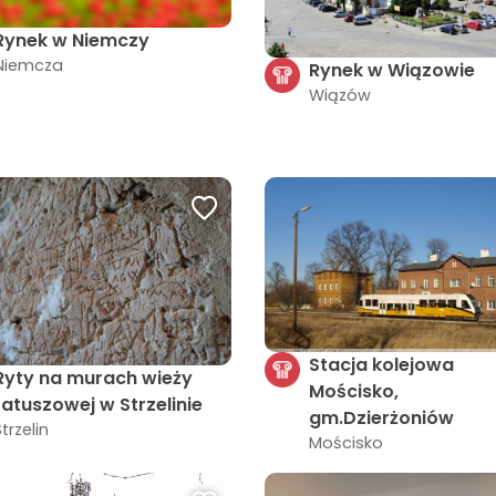
Rynek w Niemczy
Niemcza
Rynek w Wiązowie
Wiązów
Stacja kolejowa
Ryty na murach wieży
Mościsko,
ratuszowej w Strzelinie
gm.Dzierżoniów
Strzelin
Mościsko