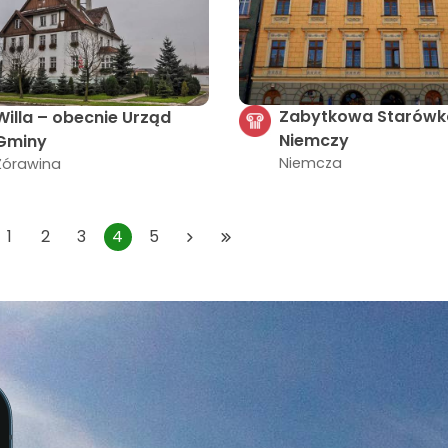
Zabytkowa Starówk
Willa – obecnie Urząd
Niemczy
Gminy
Niemcza
Żórawina
1
2
3
4
5