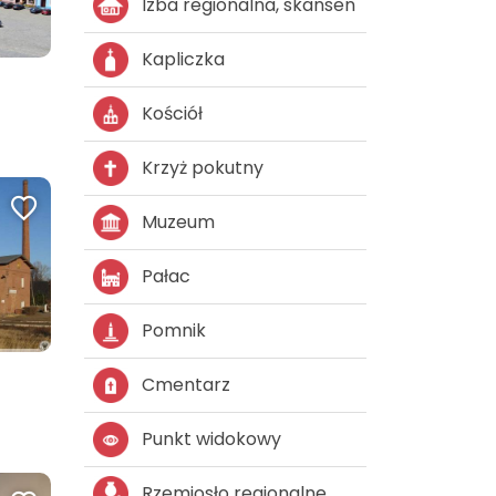
Izba regionalna, skansen
Kapliczka
Kościół
Krzyż pokutny
Muzeum
Pałac
Pomnik
Cmentarz
Punkt widokowy
Rzemiosło regionalne