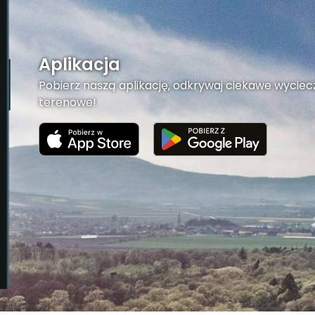
Aplikacja
Pobierz naszą aplikację, odkrywaj ciekawe wyciecz
terenowe!